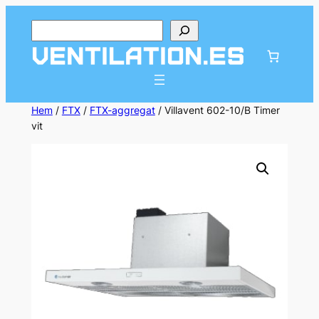
Hoppa
Sök
till
innehåll
Hem
/
FTX
/
FTX-aggregat
/ Villavent 602-10/B Timer
vit