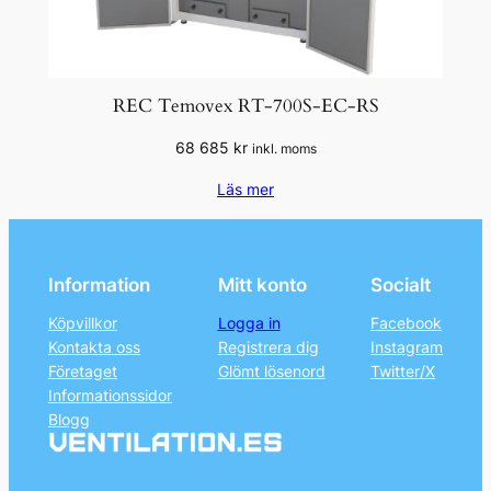
REC Temovex RT-700S-EC-RS
68 685
kr
inkl. moms
Läs mer
Information
Mitt konto
Socialt
Köpvillkor
Logga in
Facebook
Kontakta oss
Registrera dig
Instagram
Företaget
Glömt lösenord
Twitter/X
Informationssidor
Blogg