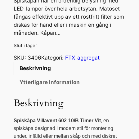
Spiskåpan har en ordentlig belysning med
LED-lampor över hela arbetsytan. Matoset
fångas effektivt upp av ett rostfritt filter som
diskas för hand eller i maskin en gång i
månaden. Kåpan…
Slut i lager
SKU:
3406
Kategori:
FTX-aggregat
Beskrivning
Ytterligare information
Beskrivning
Spiskåpa Villavent 602-10/B Timer Vit
, en
spiskåpa designad i modern stil för montering
under, infälld eller mellan skåp och med diskret