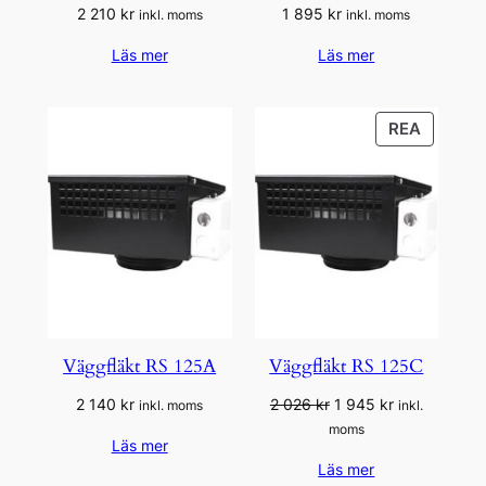
2 210
kr
1 895
kr
inkl. moms
inkl. moms
Läs mer
Läs mer
PRODU
REA
PÅ
REA
Väggfläkt RS 125A
Väggfläkt RS 125C
Det
Det
2 140
kr
2 026
kr
1 945
kr
inkl. moms
inkl.
ursprungliga
nuvarande
moms
Läs mer
priset
priset
Läs mer
var:
är: