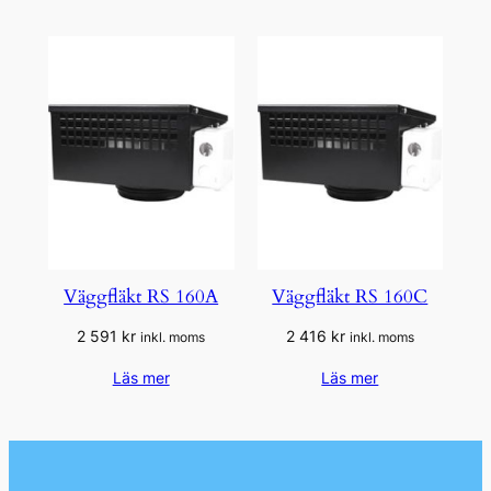
2
1
026 kr.
945 kr.
Väggfläkt RS 160A
Väggfläkt RS 160C
2 591
kr
2 416
kr
inkl. moms
inkl. moms
Läs mer
Läs mer