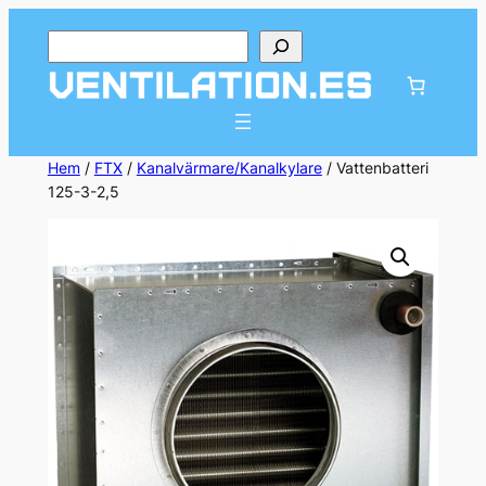
Hoppa
Sök
till
innehåll
Hem
/
FTX
/
Kanalvärmare/Kanalkylare
/ Vattenbatteri
125-3-2,5