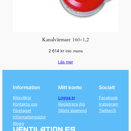
Kanalvärmare 160-1,2
2 614
kr
inkl. moms
Läs mer
Information
Mitt konto
Socialt
Köpvillkor
Logga in
Facebook
Kontakta oss
Registrera dig
Instagram
Företaget
Glömt lösenord
Twitter/X
Informationssidor
Blogg