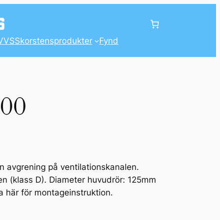
VVS
Skorstensprodukter
Fynd
100
 avgrening på ventilationskanalen.
en (klass D). Diameter huvudrör: 125mm
 här för montageinstruktion.