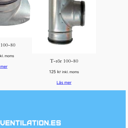
 100-80
nkl. moms
T-rör 100-80
 mer
125
kr
inkl. moms
Läs mer