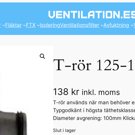
r
Fläktar
FTX
Isolering
Ventilationsfilter
Avfuktning
T-rör 125-
138
kr
inkl. moms
T-rör används när man behöver en
Typgodkänt i högsta täthetsklass
Diameter avgrening: 100mm Klicka
Slut i lager