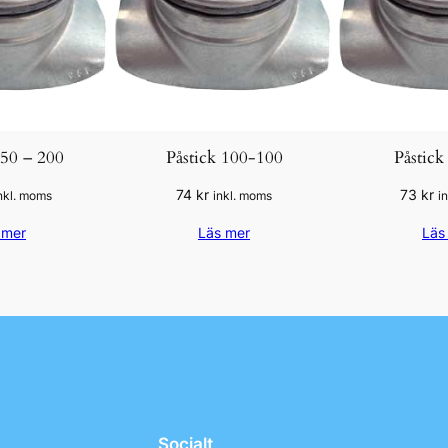
250 – 200
Påstick 100-100
Påstick
74
kr
73
kr
nkl. moms
inkl. moms
i
 mer
Läs mer
Läs
Socialt