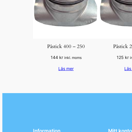
Påstick 400 – 250
Påstick 
144
kr
125
kr
inkl. moms
i
Läs mer
Läs
Information
Mitt konto