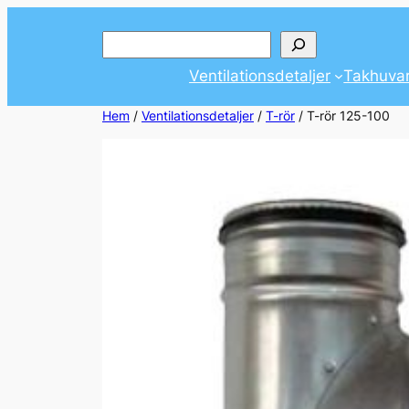
Hoppa
Sök
till
innehåll
Ventilationsdetaljer
Takhuva
Hem
/
Ventilationsdetaljer
/
T-rör
/ T-rör 125-100