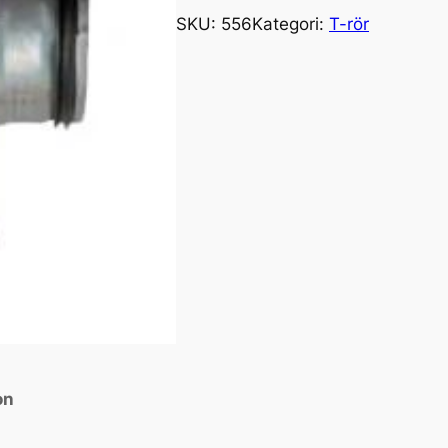
SKU:
556
Kategori:
T-rör
on