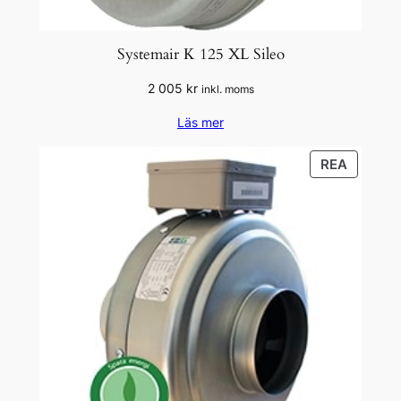
Systemair K 125 XL Sileo
2 005
kr
inkl. moms
Läs mer
PRODU
REA
PÅ
REA