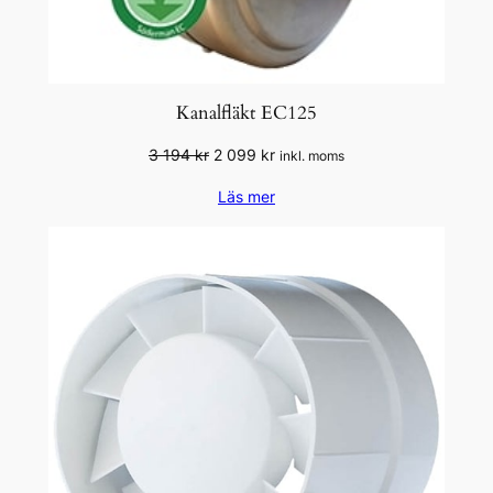
Kanalfläkt EC125
Det
Det
3 194
kr
2 099
kr
inkl. moms
ursprungliga
nuvarande
Läs mer
priset
priset
var:
är:
3
2
194 kr.
099 kr.