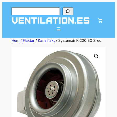
Hoppa
Sök
till
innehåll
Hem
/
Fläktar
/
Kanalfläkt
/ Systemair K 200 EC Sileo