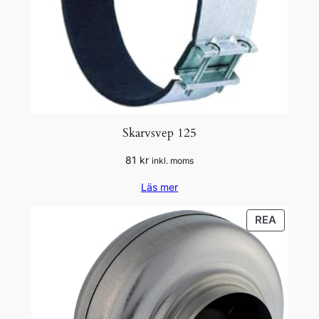
Skarvsvep 125
81
kr
inkl. moms
Läs mer
PRODU
REA
PÅ
REA