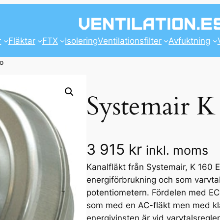
r
Fläktar
FTX
Isolering
Ventilationsfilter
Avfuktning
eo
Systemair K
3 915
kr
inkl. moms
Kanalfläkt från Systemair, K 160 
energiförbrukning och som varvta
potentiometern. Fördelen med EC-
som med en AC-fläkt men med klar
energivinsten är vid varvtalsregle