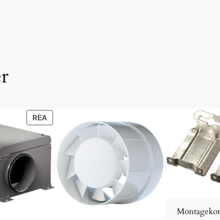
er
PRODUKTER
REA
PÅ
REA
Montagekon