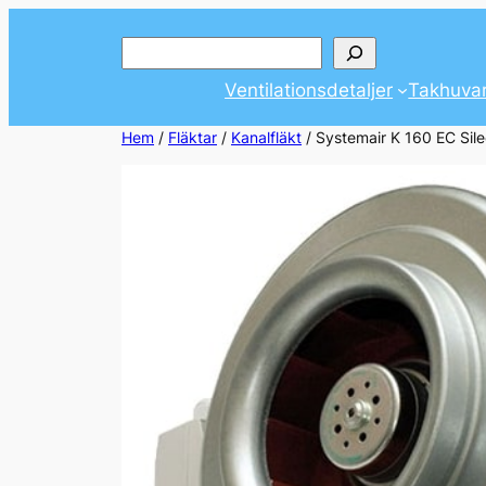
Hoppa
Sök
till
innehåll
Ventilationsdetaljer
Takhuva
Hem
/
Fläktar
/
Kanalfläkt
/ Systemair K 160 EC Sil