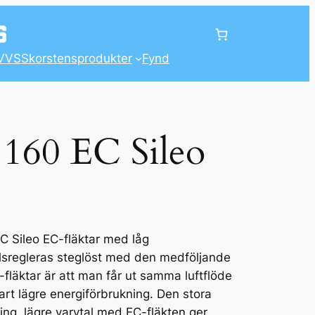
VVS
Skorstensprodukter
Fynd
 160 EC Sileo
EC Sileo EC-fläktar med låg
lsregleras steglöst med den medföljande
fläktar är att man får ut samma luftflöde
t lägre energiförbrukning. Den stora
ring, lägre varvtal med EC-fläkten ger