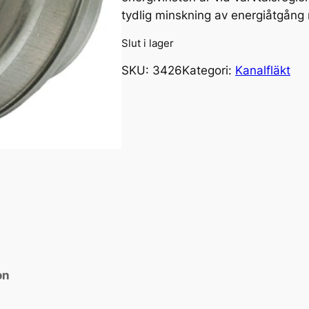
tydlig minskning av energiåtgån
Slut i lager
SKU:
3426
Kategori:
Kanalfläkt
on