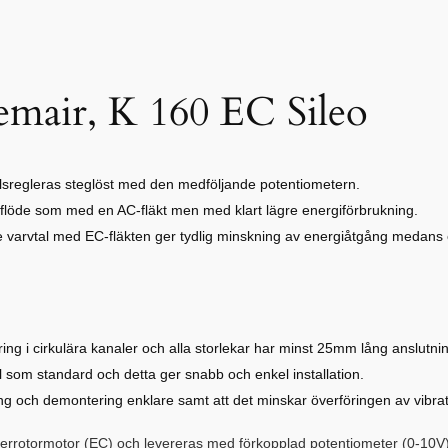
temair, K 160 EC Sileo
lsregleras steglöst med den medföljande potentiometern.
tflöde som med en AC-fläkt men med klart lägre energiförbrukning.
gre varvtal med EC-fläkten ger tydlig minskning av energiåtgång medans
ng i cirkulära kanaler och alla storlekar har minst 25mm lång anslutni
som standard och detta ger snabb och enkel installation.
ing och demontering enklare samt att det minskar överföringen av vibrati
tterrotormotor (EC) och levereras med förkopplad potentiometer (0-10V),