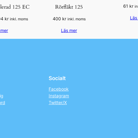
olerad 125 EC
Rörfläkt 125
61
kr
i
Läs
Det
04
kr
400
kr
inkl. moms
inkl. moms
rungliga
nuvarande
 mer
Läs mer
et
priset
är:
4
kr.
404 kr.
Socialt
Facebook
ig
Instagram
ord
Twitter/X