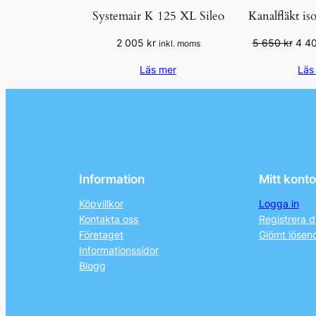
Systemair K 125 XL Sileo
Kanalfläkt is
Det
2 005
kr
5 650
kr
4 4
inkl. moms
ursp
Läs mer
Läs
pris
var:
5
650 
Information
Mitt konto
Köpvillkor
Logga in
Kontakta oss
Registrera d
Företaget
Glömt lösen
Informationssidor
Blogg