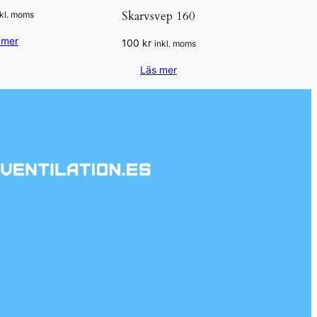
Skarvsvep 160
nkl. moms
 mer
100
kr
inkl. moms
Läs mer