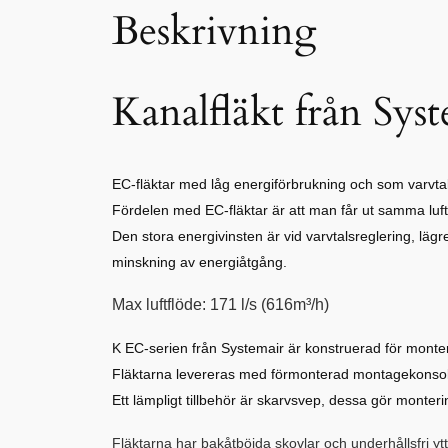
Beskrivning
Kanalfläkt från Sys
EC-fläktar med låg energiförbrukning och som varvta
Fördelen med EC-fläktar är att man får ut samma luf
Den stora energivinsten är vid varvtalsreglering, lä
minskning av energiåtgång.
Max luftflöde: 171 l/s (616m³/h)
K EC-serien från Systemair är konstruerad för monteri
Fläktarna levereras med förmonterad montagekonsol 
Ett lämpligt tillbehör är skarvsvep, dessa gör monter
Fläktarna har bakåtböjda skovlar och underhållsfri y