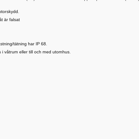
motorskydd.
t är falsat
tning/tätning har IP 68.
 i våtrum eller till och med utomhus.