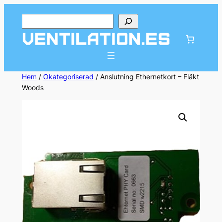
Hoppa
Sök
till
innehåll
Hem
/
Okategoriserad
/ Anslutning Ethernetkort – Fläkt
Woods