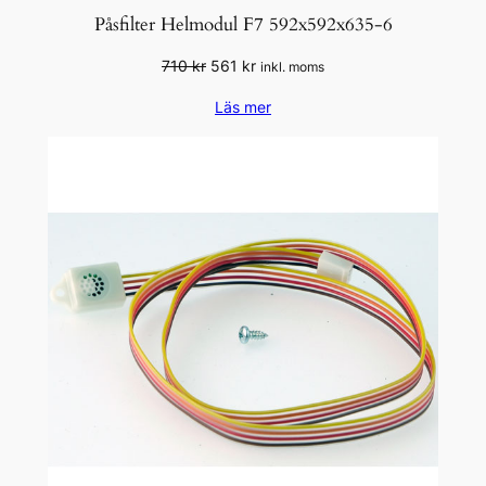
Påsfilter Helmodul F7 592x592x635-6
Det
Det
710
kr
561
kr
inkl. moms
ursprungliga
nuvarande
Läs mer
priset
priset
var:
är:
710 kr.
561 kr.