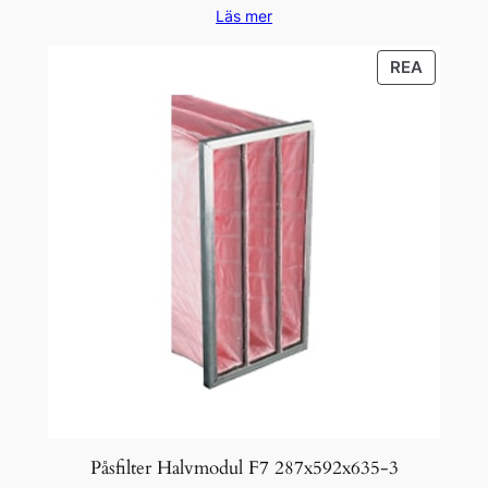
Läs mer
PRODU
REA
PÅ
REA
Påsfilter Halvmodul F7 287x592x635-3