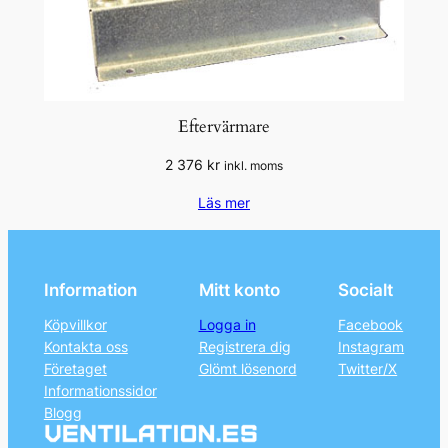
Eftervärmare
2 376
kr
inkl. moms
Läs mer
Information
Mitt konto
Socialt
Köpvillkor
Logga in
Facebook
Kontakta oss
Registrera dig
Instagram
Företaget
Glömt lösenord
Twitter/X
Informationssidor
Blogg