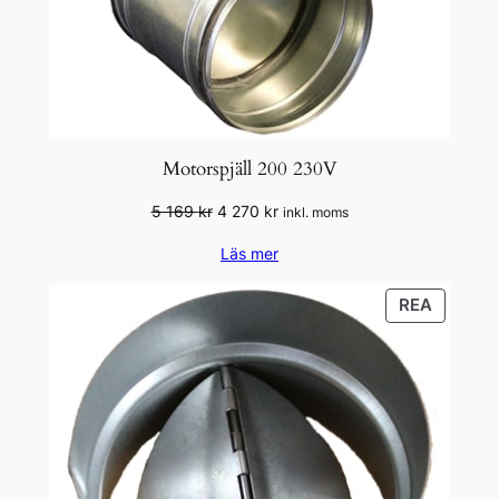
Motorspjäll 200 230V
Det
Det
5 169
kr
4 270
kr
inkl. moms
ursprungliga
nuvarande
Läs mer
priset
priset
var:
är:
PRODU
REA
5
4
PÅ
169 kr.
270 kr.
REA