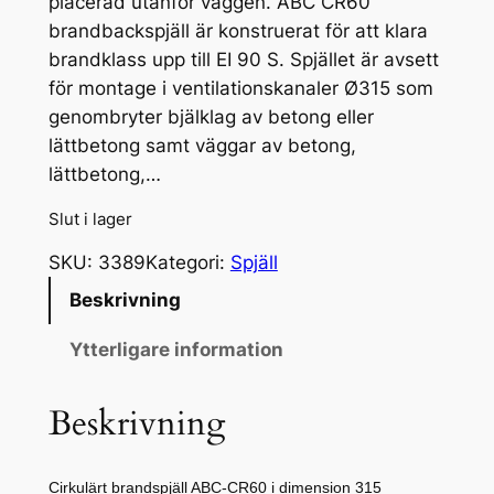
placerad utanför väggen. ABC CR60
brandbackspjäll är konstruerat för att klara
brandklass upp till EI 90 S. Spjället är avsett
för montage i ventilationskanaler Ø315 som
genombryter bjälklag av betong eller
lättbetong samt väggar av betong,
lättbetong,…
Slut i lager
SKU:
3389
Kategori:
Spjäll
Beskrivning
Ytterligare information
Beskrivning
Cirkulärt brandspjäll ABC-CR60 i dimension 315