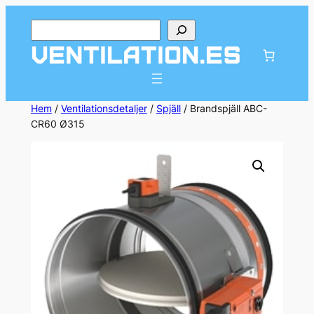
Hoppa
Sök
till
innehåll
Hem
/
Ventilationsdetaljer
/
Spjäll
/ Brandspjäll ABC-
CR60 Ø315