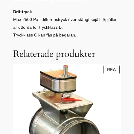
Drifttryck
Max 2500 Pa i differenstryck över stängt spjäll. Spjällen
är utförda för tryckklass B.
Tryckklass C kan fås på begäran.
Relaterade produkter
PRODU
REA
PÅ
REA