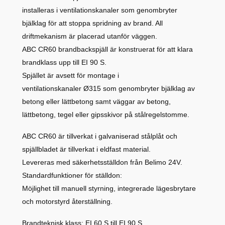
installeras i ventilationskanaler som genombryter
bjälklag för att stoppa spridning av brand. All
driftmekanism är placerad utanför väggen.
ABC CR60 brandbackspjäll är konstruerat för att klara
brandklass upp till EI 90 S.
Spjället är avsett för montage i
ventilationskanaler
Ø315
som genombryter bjälklag av
betong eller lättbetong samt
väggar av betong,
lättbetong, tegel eller gipsskivor på stålregelstomme.
ABC CR60 är tillverkat i galvaniserad stålplåt och
spjällbladet är tillverkat i eldfast material.
Levereras med säkerhetsställdon från Belimo 24V.
Standardfunktioner för ställdon:
Möjlighet till manuell styrning, integrerade lägesbrytare
och motorstyrd återställning.
Brandteknisk klass: EI 60 S till EI 90 S.