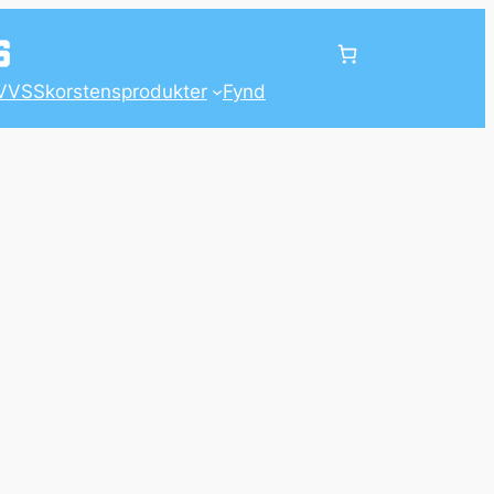
VVS
Skorstensprodukter
Fynd