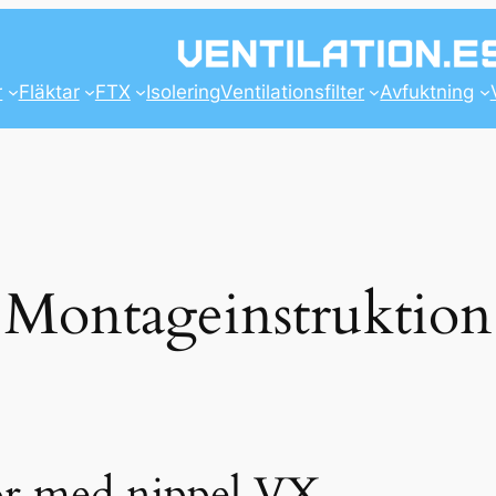
r
Fläktar
FTX
Isolering
Ventilationsfilter
Avfuktning
Montageinstruktion
ör med nippel VX