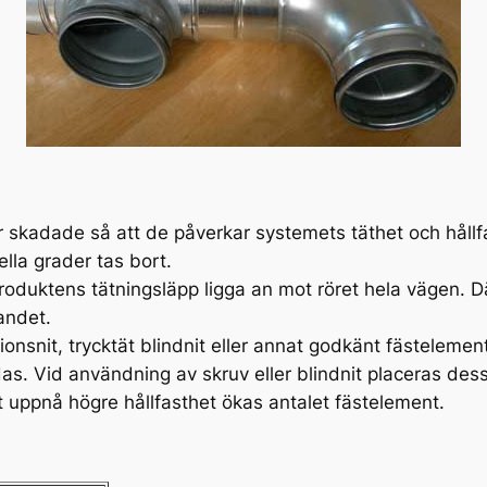
 är skadade så att de påverkar systemets täthet och hållf
ella grader tas bort.
produktens tätningsläpp ligga an mot röret hela vägen.
randet.
tionsnit, trycktät blindnit eller annat godkänt fästeleme
as. Vid användning av skruv eller blindnit placeras des
tt uppnå högre hållfasthet ökas antalet fästelement.